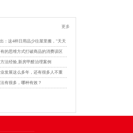
更多
揪出：这4样日用品少往屋里搬，“天天
用有的思维方式打破商品的消费误区
方法经验,新房甲醛治理案例
行业发展这么多年，还有很多人不重
方法有很多，哪种有效？