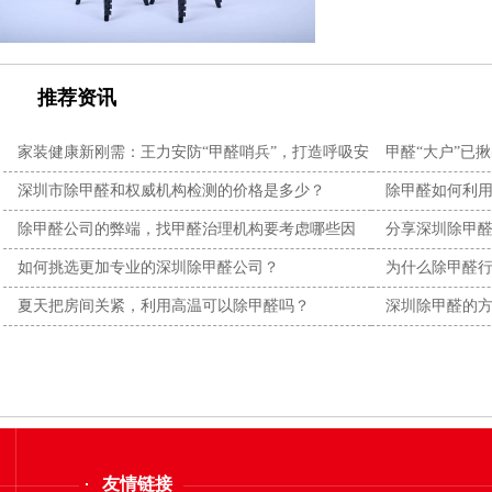
推荐资讯
家装健康新刚需：王力安防“甲醛哨兵”，打造呼吸安
甲醛“大户”已
全闭
都在
深圳市除甲醛和权威机构检测的价格是多少？
除甲醛如何利
除甲醛公司的弊端，找甲醛治理机构要考虑哪些因
分享深圳除甲醛
素？
如何挑选更加专业的深圳除甲醛公司？
为什么除甲醛
视？
夏天把房间关紧，利用高温可以除甲醛吗？
深圳除甲醛的
友情链接