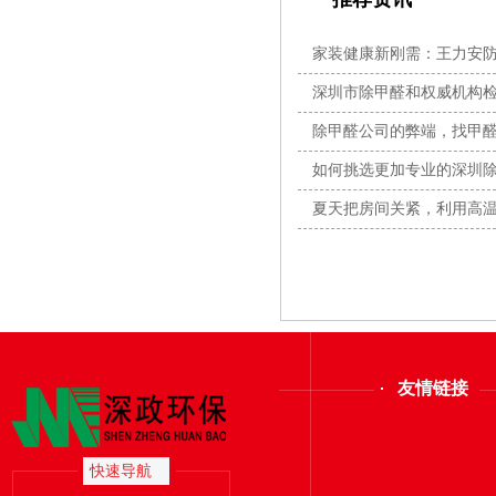
家装健康新刚需：王力安防
全闭
深圳市除甲醛和权威机构
除甲醛公司的弊端，找甲
素？
如何挑选更加专业的深圳
夏天把房间关紧，利用高
友情链接
快速导航