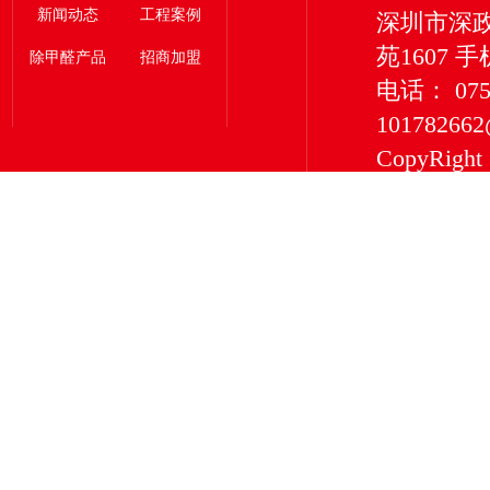
新闻动态
工程案例
深圳市深
苑1607 手
除甲醛产品
招商加盟
电话： 0755
101782662
CopyRigh
有限公司 版权所
深圳市深
服务型企
净化等除