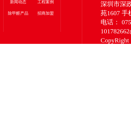
新闻动态
工程案例
深圳市深
苑1607 手
除甲醛产品
招商加盟
电话： 0755
101782662
CopyRigh
有限公司 版权所
深圳市深
服务型企
净化等除