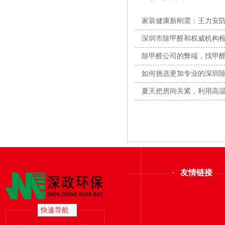
家装健康新刚需：王力安防
全闭
深圳市除甲醛和权威机构
除甲醛公司的弊端，找甲
素？
如何挑选更加专业的深圳
夏天把房间关紧，利用高
友情链接
快速导航