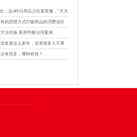
揪出：这4样日用品少往屋里搬，“天天
用有的思维方式打破商品的消费误区
方法经验,新房甲醛治理案例
行业发展这么多年，还有很多人不重
方法有很多，哪种有效？