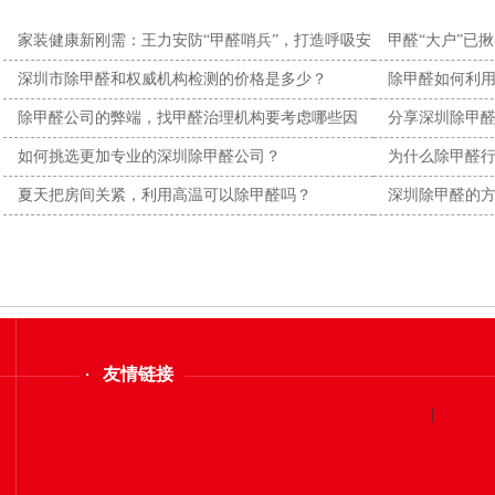
家装健康新刚需：王力安防“甲醛哨兵”，打造呼吸安
甲醛“大户”已
全闭
都在
深圳市除甲醛和权威机构检测的价格是多少？
除甲醛如何利
除甲醛公司的弊端，找甲醛治理机构要考虑哪些因
分享深圳除甲醛
素？
如何挑选更加专业的深圳除甲醛公司？
为什么除甲醛
视？
夏天把房间关紧，利用高温可以除甲醛吗？
深圳除甲醛的
友情链接
|