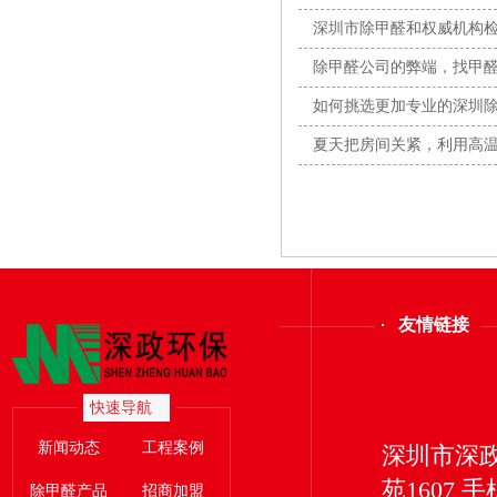
全闭
深圳市除甲醛和权威机构
除甲醛公司的弊端，找甲
素？
如何挑选更加专业的深圳
夏天把房间关紧，利用高
友情链接
快速导航
新闻动态
工程案例
深圳市深
苑1607 手
除甲醛产品
招商加盟